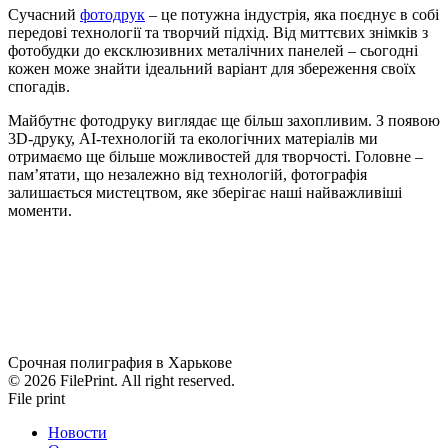
Сучасний
фотодрук
– це потужна індустрія, яка поєднує в собі
передові технології та творчий підхід. Від миттєвих знімків з
фотобудки до ексклюзивних металічних панелей – сьогодні
кожен може знайти ідеальний варіант для збереження своїх
спогадів.
Майбутнє фотодруку виглядає ще більш захопливим. З появою
3D-друку, AI-технологій та екологічних матеріалів ми
отримаємо ще більше можливостей для творчості. Головне –
пам’ятати, що незалежно від технологій, фотографія
залишається мистецтвом, яке зберігає наші найважливіші
моменти.
Срочная полиграфия в Харькове
© 2026 FilePrint. All right reserved.
File print
Новости