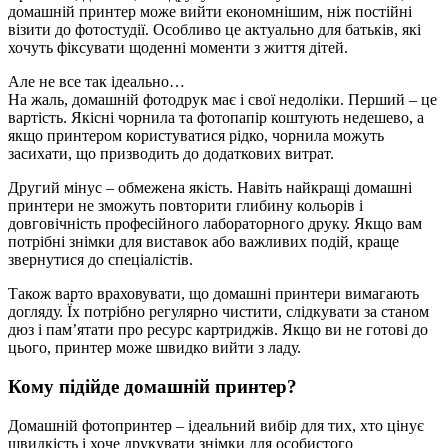
домашній принтер може вийти економнішим, ніж постійні
візити до фотостудії. Особливо це актуально для батьків, які
хочуть фіксувати щоденні моменти з життя дітей.
Але не все так ідеально…
На жаль, домашній фотодрук має і свої недоліки. Перший – це
вартість. Якісні чорнила та фотопапір коштують недешево, а
якщо принтером користуватися рідко, чорнила можуть
засихати, що призводить до додаткових витрат.
Другий мінус – обмежена якість. Навіть найкращі домашні
принтери не зможуть повторити глибину кольорів і
довговічність професійного лабораторного друку. Якщо вам
потрібні знімки для виставок або важливих подій, краще
звернутися до спеціалістів.
Також варто враховувати, що домашні принтери вимагають
догляду. Їх потрібно регулярно чистити, слідкувати за станом
дюз і пам’ятати про ресурс картриджів. Якщо ви не готові до
цього, принтер може швидко вийти з ладу.
Кому підійде домашній принтер?
Домашній фотопринтер – ідеальний вибір для тих, хто цінує
швидкість і хоче друкувати знімки для особистого