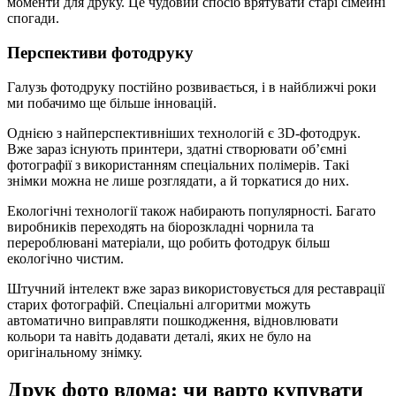
моменти для друку. Це чудовий спосіб врятувати старі сімейні
спогади.
Перспективи фотодруку
Галузь фотодруку постійно розвивається, і в найближчі роки
ми побачимо ще більше інновацій.
Однією з найперспективніших технологій є 3D-фотодрук.
Вже зараз існують принтери, здатні створювати об’ємні
фотографії з використанням спеціальних полімерів. Такі
знімки можна не лише розглядати, а й торкатися до них.
Екологічні технології також набирають популярності. Багато
виробників переходять на біорозкладні чорнила та
перероблювані матеріали, що робить фотодрук більш
екологічно чистим.
Штучний інтелект вже зараз використовується для реставрації
старих фотографій. Спеціальні алгоритми можуть
автоматично виправляти пошкодження, відновлювати
кольори та навіть додавати деталі, яких не було на
оригінальному знімку.
Друк фото вдома: чи варто купувати