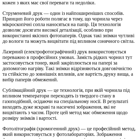
кожен з яких має свої переваги та недоліки.
Струменевий друк — один із найпоширеніших способів.
Принцип його роботи полягає в тому, що чорнила через
мікроскопічні сопла наносяться на папір. Ця технологія
дозволяє досягати високої деталізації, особливо при
використанні якісних фотопаперів. Однак такі знімки чутливі
до вологи та можуть вицвітати під впливом сонячного світла.
Лазерний (електрофотографічний) друк використовується
переважно в професійних умовах. Замість рідких чорнил тут
застосовується тонер, який закріплюється на папері за
допомогою нагріву. Такі знімки відрізняються довговічністю
та стійкістю до зовнішніх впливів, але вартість друку вища, а
вибір паперів обмежений.
Сублімаційний друк — це технологія, при якій чорнила під
впливом температори переходять із твердого стану в
газоподібний, осідаючи на спеціальному носії. В результаті
виходять дуже яскраві та насичені зображення, які не
вицвітають з часом. Проте цей метод має обмеження щодо
розміру знімків і вартості.
Фотолітографія (хромогенний друк) — це професійний метод,
який використовується у фотолабораторіях. Зображення