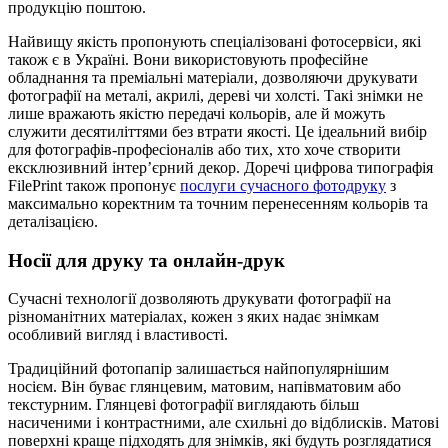
продукцію поштою.
Найвищу якість пропонують спеціалізовані фотосервіси, які
також є в Україні. Вони використовують професійне
обладнання та преміальні матеріали, дозволяючи друкувати
фотографії на металі, акрилі, дереві чи холсті. Такі знімки не
лише вражають якістю передачі кольорів, але й можуть
служити десятиліттями без втрати якості. Це ідеальний вибір
для фотографів-професіоналів або тих, хто хоче створити
ексклюзивний інтер’єрний декор. Доречі цифрова типографія
FilePrint також пропонує
послуги сучасного фотодруку
з
максимально коректним та точним перенесенням кольорів та
деталізацією.
Носії для друку та онлайн-друк
Сучасні технології дозволяють друкувати фотографії на
різноманітних матеріалах, кожен з яких надає знімкам
особливий вигляд і властивості.
Традиційний фотопапір залишається найпопулярнішим
носієм. Він буває глянцевим, матовим, напівматовим або
текстурним. Глянцеві фотографії виглядають більш
насиченими і контрастними, але схильні до відблисків. Матові
поверхні краще підходять для знімків, які будуть розглядатися