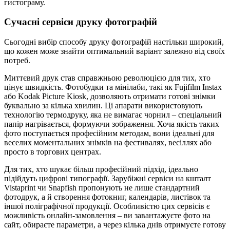
гистограму.
Сучасні сервіси друку фотографій
Сьогодні вибір способу друку фотографій настільки широкий,
що кожен може знайти оптимальний варіант залежно від своїх
потреб.
Миттєвий друк став справжньою революцією для тих, хто
цінує швидкість. Фотобудки та мінілаби, такі як Fujifilm Instax
або Kodak Picture Kiosk, дозволяють отримати готові знімки
буквально за кілька хвилин. Ці апарати використовують
технологію термодруку, яка не вимагає чорнил – спеціальний
папір нагрівається, формуючи зображення. Хоча якість таких
фото поступається професійним методам, вони ідеальні для
веселих моментальних знімків на фестивалях, весіллях або
просто в торгових центрах.
Для тих, хто шукає більш професійний підхід, ідеально
підійдуть цифрові типографії. Зарубіжні сервіси на кшталт
Vistaprint чи Snapfish пропонують не лише стандартний
фотодрук, а й створення фотокниг, календарів, листівок та
іншої поліграфічної продукції. Особливістю цих сервісів є
можливість онлайн-замовлення – ви завантажуєте фото на
сайт, обираєте параметри, а через кілька днів отримуєте готову