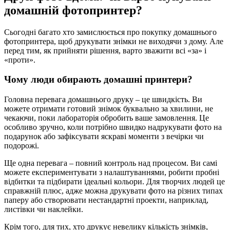
домашній фотопринтер?
Сьогодні багато хто замислюється про покупку домашнього
фотопринтера, щоб друкувати знімки не виходячи з дому. Але
перед тим, як прийняти рішення, варто зважити всі «за» і
«проти».
Чому люди обирають домашні принтери?
Головна перевага домашнього друку – це швидкість. Ви
можете отримати готовий знімок буквально за хвилини, не
чекаючи, поки лабораторія обробить ваше замовлення. Це
особливо зручно, коли потрібно швидко надрукувати фото на
подарунок або зафіксувати яскраві моменти з вечірки чи
подорожі.
Ще одна перевага – повний контроль над процесом. Ви самі
можете експериментувати з налаштуваннями, робити пробні
відбитки та підбирати ідеальні кольори. Для творчих людей це
справжній плюс, адже можна друкувати фото на різних типах
паперу або створювати нестандартні проекти, наприклад,
листівки чи наклейки.
Крім того, для тих, хто друкує невелику кількість знімків,