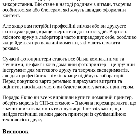
використання. Він стане в нагоді родинам з дітьми, творчим
особистостям або блогерам, які хочуть швидко оформляти
контент.
Але якщо вам потрібні професійні знімки або ви друкуєте
фото дуже рідко, краще звертатися до фотостудій. Вартість
якісного друку в лабораторії часто виправдовує себе, особливо
якщо йдеться про важливі моменти, які мають служити
роками.
Сучасні фотопринтери стають все більш компактними та
зручними, це факт і хоча домашній фотопринтер – це зручний
інструмент для миттєвого друку та творчих експериментів,
але для професійних знімків краще підійдуть лабораторії.
Перед покупкою варто ретельно підрахувати витрати та
оцінити, наскільки часто ви будете користуватися принтером.
Порада: Якщо ви все ж вирішили купити домашній принтер,
оберіть модель із СІП-системою – її можна перезаправляти, що
значно знизить вартість експлуатації. І не забувайте, що
найдовговічніші знімки дають принтери із сублімаційною
технологією друку.
Висновок