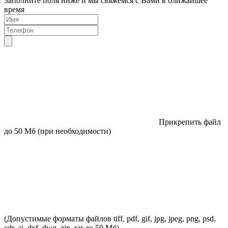
Заполните поля ниже и мы свяжемся с Вами в ближайшее
время
Прикрепить файл
до 50 Мб (при необходимости)
(Допустимые форматы файлов tiff, pdf, gif, jpg, jpeg, png, psd,
cdr, ai, dxf, dwg, zip, rar до 50 Мб)