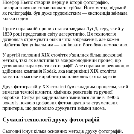
Нісефор Ньєпс створив першу в історії фотографію,
використовуючи сплав олова та срібла. Його метод, відомий
як геліографія, був дуже трудомістким — експозиція займала
кілька годин.
Проте справжній прорив стався завдяки Луї Дагеру, який у
1839 році представив світу дагеротипію. Ця технологія
дозволяла отримувати більш чіткі зображення, але кожен
відбиток був унікальним — копіювати його було неможливо.
У другій половині XIX століття з’явилися більш досконалі
методи, такі як калотипія та мокроколодійний процес, що
дозволили тиражувати фотографії. Але справжню революцію
здійснила компанія Kodak, яка наприкінці XIX століття
запустила масове виробництво плівкових фотоапаратів.
Друк фотографій у XX столітті був складним процесом, який
вимагав темної кімнати, хімічних реактивів та ручної
обробки. Ситуація кардинально змінилася лише в 1990-х
роках із появою цифрових фотоапаратів та струменевих
принтерів, що дозволило друкувати знімки вдома.
Сучасні технології друку фотографій
Сьогодні існує кілька основних методів друку фотографій,