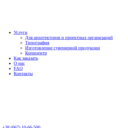
Услуги
Для архитекторов и проектных организаций
Типография
Изготовление сувенирной продукции
Копицентр
Как заказать
О нас
FAQ
Контакты
+38 (067) 10-66-500