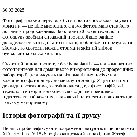
30.03.2025
Фотографія давно перестала бути просто способом фіксувати
моменти — це ціле мистецтво, а друк фотознімків став його
логічним продовженням. За останні 20 років технології
фотодруку зробили справжній прорив. Якщо раніше
доводилося чекати дні, а то й тижні, щоб побачити результати
зйомки, то сьогодні можна отримати якісний знімок
буквально за кілька хвилин.
Сучасний ринок пропонує безліч варіантів — від компактних
фотопринтерів для домашнього використання до професійних
лабораторій, де друкують на різноманітних носіях: від
класичного фотопаперу до металу та холсту. У цій статті ми
докладно розглянемо, як змінювався друк фотографій, які
технології використовуються сьогодні, як правильно
підготувати зображення, а також які перспективи чекають цю
галузь у майбутньому.
Історія фотографії та її друку
Перші спроби зафіксувати зображення датуються ще початком
XIX століття. У 1826 році французький винахідник Жозеф