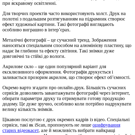
при яскравому освітленні.
Для творчих проектів часто використовують холст. Друк на
полотні з подальшим розтягуванням на підрамник створює
ефект художньої картини. Такі фотографії виглядають
особливо виграшно в інтер’єрах.
Металічні фотографії – це сучасний тренд. Зображення
наносяться спеціальним способом на алюмінієву пластину, що
надає їм глибини та ефекту світіння. Такі знімки дуже
довговічні та стійкі до вологи.
Акрилове скло – ще один популярний варіант для
ексклюзивного оформлення. Фотографія друкується і
заливається прозорим акрилом, що створює ефект об’ємності.
Окремо варто згадати про онлайн-друк. Більшість сучасних
сервісів дозволяють завантажувати фотографії через інтернет,
обирати параметри друку та отримувати готову продукцію
додому. Це дуже зручно, особливо коли потрібно надрукувати
велику кількість знімків.
Цікавою послугою є друк окремих кадрів із відео. Спеціальні
сервіси, такі як iScan, пропонують не лише
оцифрування
старих відеокасет
, але й можливість вибрати найкращі