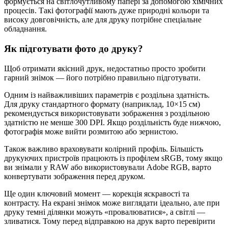
формується на світлочутливому папері за допомогою хімічних
процесів. Такі фотографії мають дуже природні кольори та
високу довговічність, але для друку потрібне спеціальне
обладнання.
Як підготувати фото до друку?
Щоб отримати якісний друк, недостатньо просто зробити
гарний знімок — його потрібно правильно підготувати.
Одним із найважливіших параметрів є роздільна здатність.
Для друку стандартного формату (наприклад, 10×15 см)
рекомендується використовувати зображення з роздільною
здатністю не менше 300 DPI. Якщо роздільність буде нижчою,
фотографія може вийти розмитою або зернистою.
Також важливо враховувати колірний профіль. Більшість
друкуючих пристроїв працюють із профілем sRGB, тому якщо
ви знімали у RAW або використовували Adobe RGB, варто
конвертувати зображення перед друком.
Ще один ключовий момент — корекція яскравості та
контрасту. На екрані знімок може виглядати ідеально, але при
друку темні ділянки можуть «провалюватися», а світлі —
зливатися. Тому перед відправкою на друк варто перевірити