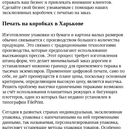
отражать ваш бизнес и привлекать внимание клиентов.
Сделайте свой бизнес узнаваемым с помощью наших
эксклюзивных коробочек с печатью на заказ.
Печать на коробках в Харькове
Изготовление упаковки из бумаги и картона малых размеров
обычно связывается с производством большого количества
продукции. Это связано с традиционными технологиями
производства, которые предполагают использование
высекающих прессов. Этот процесс требует изготовления
штанц-форм, что делает минимальный заказ дорогим и
устанавливает нижнюю границу для приемлемого тиража в
тысячах экземпляров. Применение цифровой печати, само по
себе, не даёт преимуществ в плане цены, поскольку основным
критерием, определяющим высокую цену, является высечка.
Решить проблему высечки единичными тиражами возможно
за счёт использования планшетных режущих и бигующих
плоттеров, один из которых был недавно установлен в
типографии FilePrint.
Сегодня в развитых странах индивидуальная, эксклюзивная
упаковка, упаковка с напечатанными на ней переменными
данными, так называемая, персонализированная упаковка,
вытесняет устаревшие методы упаковки товаров. Особенно