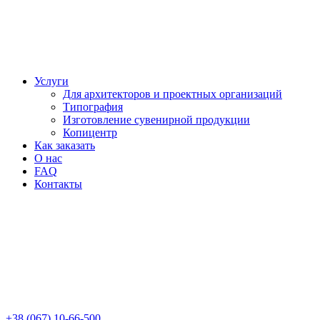
Услуги
Для архитекторов и проектных организаций
Типография
Изготовление сувенирной продукции
Копицентр
Как заказать
О нас
FAQ
Контакты
+38 (067) 10-66-500