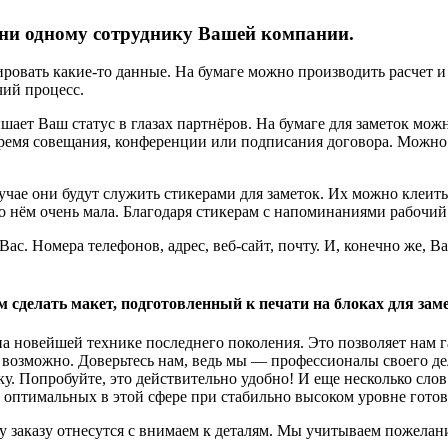
ь ни одному сотруднику Вашей компании.
овать какие-то данные. На бумаге можно производить расчет и д
чий процесс.
ает Ваш статус в глазах партнёров. На бумаге для заметок можн
 время совещания, конференции или подписания договора. Можно 
учае они будут служить стикерами для заметок. Их можно клеит
ь о нём очень мала. Благодаря стикерам с напоминаниями рабочи
с. Номера телефонов, адрес, веб-сайт, почту. И, конечно же, В
сделать макет, подготовленный к печати на блоках для заме
на новейшей технике последнего поколения. Это позволяет нам 
о возможно. Доверьтесь нам, ведь мы — профессионалы своего де
чику. Попробуйте, это действительно удобно! И еще несколько сл
ых оптимальных в этой сфере при стабильно высоком уровне гото
у заказу отнесутся с внимаем к деталям. Мы учитываем пожелани