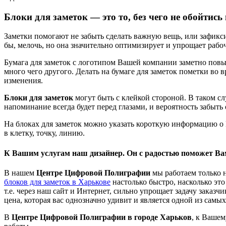
Блоки для заметок — это то, без чего не обойтис
Заметки помогают не забыть сделать важную вещь, или зафиксир
бы, мелочь, но она значительно оптимизирует и упрощает рабо
Бумага для заметок с логотипом Вашей компании заметно повыш
много чего другого. Делать на бумаге для заметок пометки во
изменения.
Блоки для заметок
могут быть с клейкой стороной. В таком сл
напоминание всегда будет перед глазами, и вероятность забыт
На блоках для заметок можно указать короткую информацию о Ва
в клетку, точку, линию.
К Вашим услугам наш дизайнер. Он с радостью поможет Вам 
В нашем
Центре Цифровой Полиграфии
мы работаем только 
блоков для заметок в Харькове
настолько быстро, насколько эт
т.е. через наш сайт и Интернет, сильно упрощает задачу заказ
цена, которая вас однозначно удивит и является одной из сам
В
Центре Цифровой Полиграфии в городе Харьков
, к Вашем