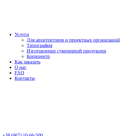
Услуги
Для архитекторов и проектных организаций
Типография
Изготовление сувенирной продукции
Копицентр
Как заказать
О нас
FAQ
Контакты
+38 (067) 10-66-500